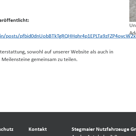
röffentlicht:
Un
Ad
zin/posts/pfbid0dnUobBTkTgRQHHqhr4p1EPLTa9zFZP4oycW2
hterstattung, sowohl auf unserer Website als auch in
 Meilensteine gemeinsam zu teilen.
schutz
Kontakt
Stegmaier Nutzfahrzeuge 