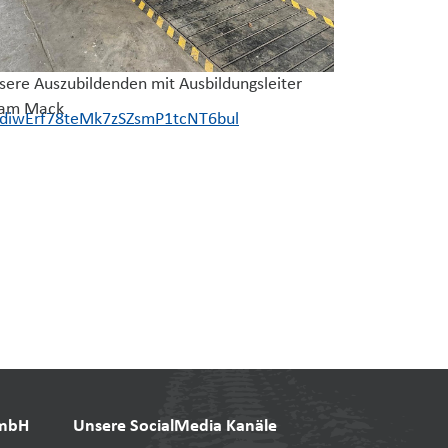
sere Auszubildenden mit Ausbildungsleiter
am Mack
xdiwErf78teMk7zSZsmP1tcNT6bul
GmbH
Unsere SocialMedia Kanäle