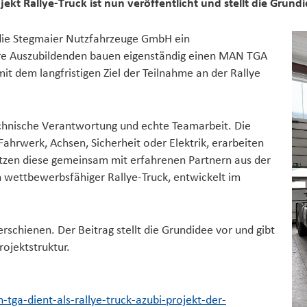
jekt Rallye-Truck ist nun veröffentlicht und stellt die Grund
 die Stegmaier Nutzfahrzeuge GmbH ein
re Auszubildenden bauen eigenständig einen MAN TGA
it dem langfristigen Ziel der Teilnahme an der Rallye
echnische Verantwortung und echte Teamarbeit. Die
hrwerk, Achsen, Sicherheit oder Elektrik, erarbeiten
etzen diese gemeinsam mit erfahrenen Partnern aus der
ein wettbewerbsfähiger Rallye-Truck, entwickelt im
erschienen. Der Beitrag stellt die Grundidee vor und gibt
rojektstruktur.
ga-dient-als-rallye-truck-azubi-projekt-der-