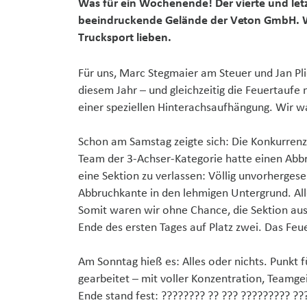
Was für ein Wochenende! Der vierte und letz
beeindruckende Gelände der Veton GmbH. We
Trucksport lieben.
Für uns, Marc Stegmaier am Steuer und Jan Plie
diesem Jahr – und gleichzeitig die Feuertauf
einer speziellen Hinterachsaufhängung. Wir wa
Schon am Samstag zeigte sich: Die Konkurrenz 
Team der 3-Achser-Kategorie hatte einen Abbr
eine Sektion zu verlassen: Völlig unvorhergese
Abbruchkante in den lehmigen Untergrund. All
Somit waren wir ohne Chance, die Sektion aus
Ende des ersten Tages auf Platz zwei. Das Feu
Am Sonntag hieß es: Alles oder nichts. Punkt f
gearbeitet – mit voller Konzentration, Teamge
Ende stand fest: ???????? ?? ??? ????????? ??