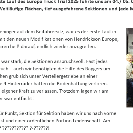
te Lauf des Europa Truck Trial 2025 führte uns am 04./ 05. 
itläufige Flächen, tief ausgefahrene Sektionen und jede 
ninger auf dem Beifahrersitz, war es der erste Lauf in
e mit den neuen Modifikationen von Hendrickson Europe,
ren heiß darauf, endlich wieder anzugreifen.
war stark, die Sektionen anspruchsvoll. Fast jedes
uch – auch wir benötigten die Hilfe des Baggers um
hen grub sich unser Verteilergetriebe an einer
e 4 Hinterräder hatten die Bodenhaftung verloren.
 eigener Kraft zu verlassen. Trotzdem lagen wir am
er war entfacht!
ür Punkt, Sektion für Sektion haben wir uns nach vorne
ist und einer ordentlichen Portion Leidenschaft. Am
? ??????????? ?-??????!